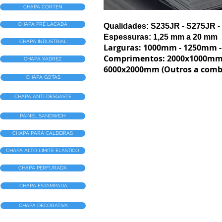
CHAPA CORTEN
CHAPA PRÉ LACADA
Qualidades: S235JR - S275JR -
Espessuras: 1,25 mm a 20 mm
CHAPA INDUSTRIAL
Larguras: 1000mm - 1250mm -
Comprimentos: 2000x1000mm 
CHAPA XADREZ
6000x2000mm (Outros a comb
CHAPA GOTAS
CHAPA ANTI-DESGASTE
PAINEL SANDWICH
CHAPA PARA CALDEIRAS
CHAPA ALTO LIMITE ELÁSTICO
CHAPA PERFURADA
CHAPA ESTAMPADA
CHAPA DECORATIVA