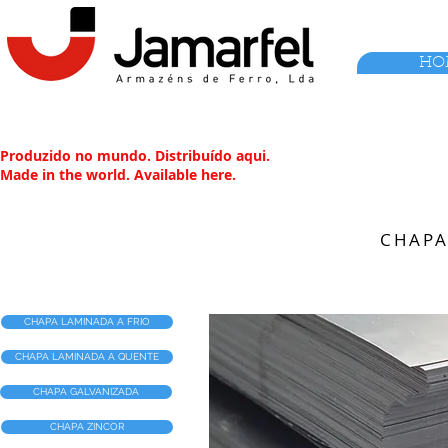
HO
Produzido no mundo. Distribuído aqui.
Made in the world. Available here.
CHAPA
CHAPA LAMINADA A FRIO
CHAPA LAMINADA A QUENTE
CHAPA GALVANIZADA
CHAPA ZINCOR