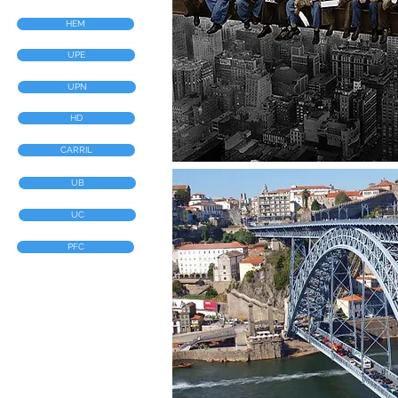
HEM
UPE
UPN
HD
CARRIL
UB
UC
PFC