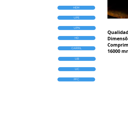
HEM
UPE
UPN
Qualidade
Dimensõ
HD
Comprime
CARRIL
16000 mm
UB
UC
PFC