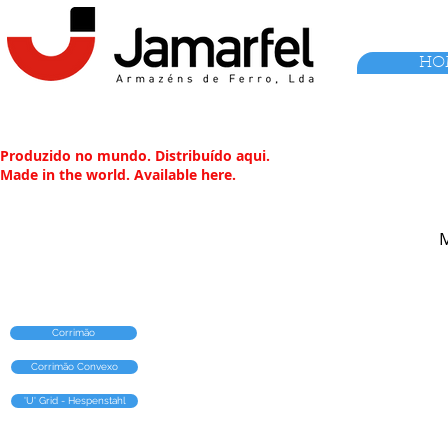
HO
Produzido no mundo. Distribuído aqui.
Made in the world. Available here.
Corrimão
Corrimão Convexo
'U' Grid - Hespenstahl