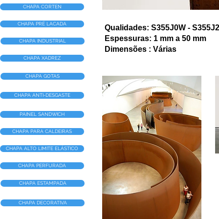
CHAPA CORTEN
CHAPA PRÉ LACADA
Qualidades: S355J0W - S355J
Espessuras: 1 mm a 50 mm
CHAPA INDUSTRIAL
Dimensões : Várias
CHAPA XADREZ
CHAPA GOTAS
CHAPA ANTI-DESGASTE
PAINEL SANDWICH
CHAPA PARA CALDEIRAS
CHAPA ALTO LIMITE ELÁSTICO
CHAPA PERFURADA
CHAPA ESTAMPADA
CHAPA DECORATIVA